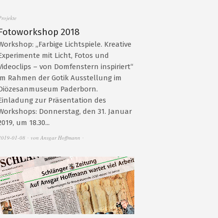
Projekte
Fotoworkshop 2018
Workshop: „Farbige Lichtspiele. Kreative
Experimente mit Licht, Fotos und
Videoclips – von Domfenstern inspiriert“
im Rahmen der Gotik Ausstellung im
Diözesanmuseum Paderborn.
Einladung zur Präsentation des
Workshops: Donnerstag, den 31. Januar
2019, um 18.30...
2019-01-08
von
Ansgar Hoffmann