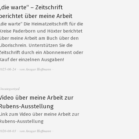
„die warte“ – Zeitschrift
berichtet über meine Arbeit
„die warte“ Die Heimatzeitschrift für die
Kreise Paderborn und Höxter berichtet
über meine Arbeit am Buch über den
Liborischrein. Unterstützen Sie die
Zeitschrift durch ein Abonnement oder
Kauf der einzelnen Ausgaben!
2025-06-24
von
Ansgar Hoffmann
Uncategorized
Video über meine Arbeit zur
Rubens-Ausstellung
Link zum Video über meine Arbeit zur
Rubens-Ausstellung
2020-08-03
von
Ansgar Hoffmann