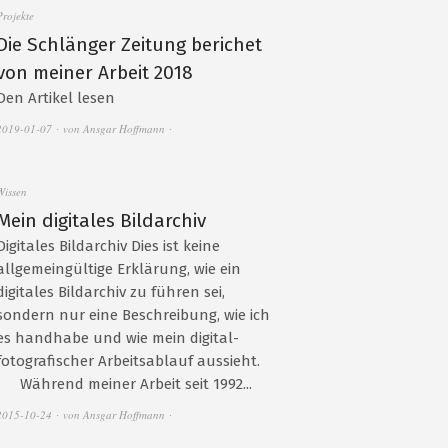
Projekte
Die Schlänger Zeitung berichet
von meiner Arbeit 2018
Den Artikel lesen
2019-01-07
von
Ansgar Hoffmann
Wissen
Mein digitales Bildarchiv
Digitales Bildarchiv Dies ist keine
allgemeingültige Erklärung, wie ein
digitales Bildarchiv zu führen sei,
sondern nur eine Beschreibung, wie ich
es handhabe und wie mein digital-
fotografischer Arbeitsablauf aussieht.
Während meiner Arbeit seit 1992...
2015-10-24
von
Ansgar Hoffmann