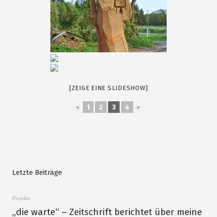
[ZEIGE EINE SLIDESHOW]
◄
1
2
3
4
►
Letzte Beiträge
Projekte
„die warte“ – Zeitschrift berichtet über meine